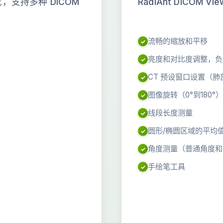
支持多种 DICOM
RadiAnt DICO
流畅的缩放和平移
亮度和对比度调整，负
CT 预设窗口设置（
图像旋转（0°到180°
线段长度测量
圆形/椭圆区域的平均
角度测量（普通角度和 C
手绘笔工具