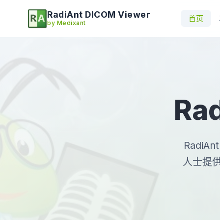
RadiAnt DICOM Viewer
首页
by Medixant
Ra
Radi
人士提